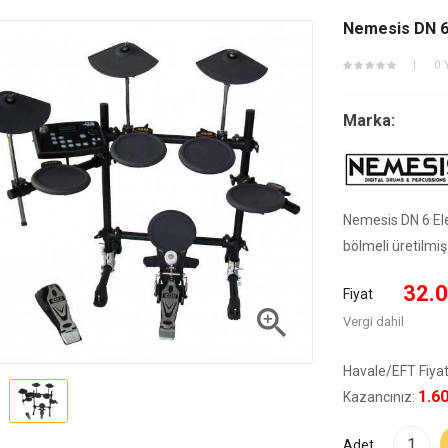
Nemesis DN 6 
0 
Marka:
Nemesis DN 6 Elek
bölmeli üretilmiş
32.0
Fiyat

Vergi dahil
Havale/EFT Fiyat
1.6
Kazancınız:
Adet