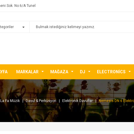
eni Sok. No:6/A Tunel
AYFA
MARKALAR
MAĞAZA
DJ
ELECTRONICS
La Fa Müzik
Davul & Perküsyon
Elektronik Davullar
Nemesis DN 6 Elektro