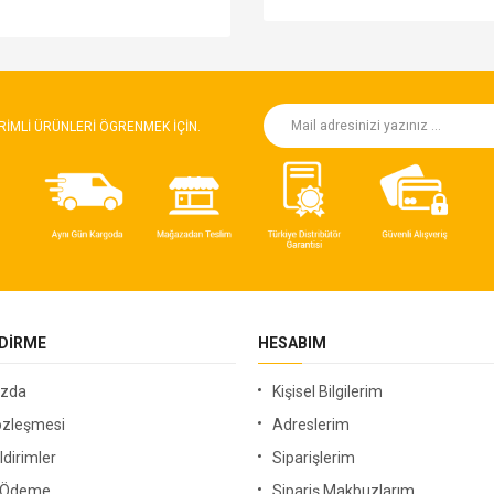
RIMLI ÜRÜNLERI ÖGRENMEK IÇIN.
NDIRME
HESABIM
ızda
Kişisel Bilgilerim
özleşmesi
Adreslerim
ldirimler
Siparişlerim
i Ödeme
Sipariş Makbuzlarım