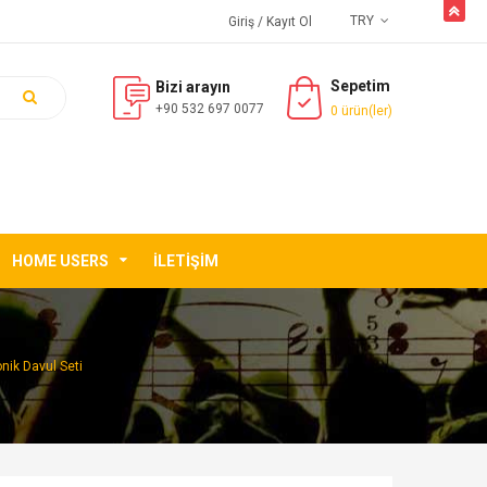
butto
TRY
Giriş
/ Kayıt Ol
Sepetim
Bizi arayın
+90 532 697 0077
0 ürün(ler)
HOME USERS
İLETIŞIM
nik Davul Seti