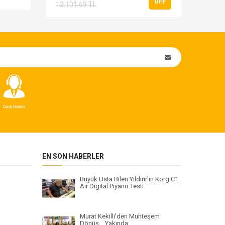
OFF
12.101,69 TL
EN SON HABERLER
Büyük Usta Bilen Yıldırır'ın Korg C1
Air Digital Piyano Testi
Murat Kekilli'den Muhteşem
Dönüş... Yakında...