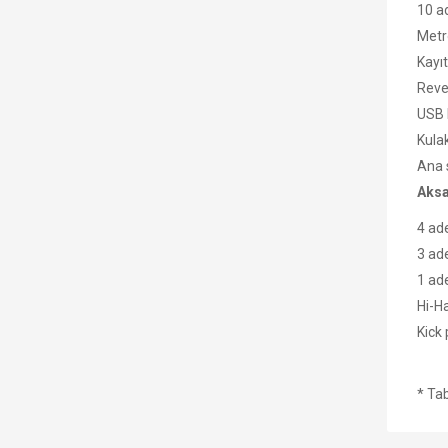
10 ad
Met
Kayı
Reve
USB 
Kulak
Ana s
Aksa
4 ade
3 ade
1 ade
Hi-Ha
Kick 
* Tab