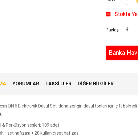
Stokta Yet
Paylaş
Banka Hava
MA
YORUMLAR
TAKSITLER
DIĞER BILGILER
is DN 6 Elektronik Davul Seti daha zengin davul tonları için çift bölmeli
r.
l & Perküsyon sesleri: 109 adet
hili set hafızası + 20 kullanıcı set hafızası