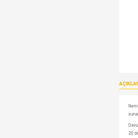
AÇIKLA
Nemes
suna
Davu
20 da