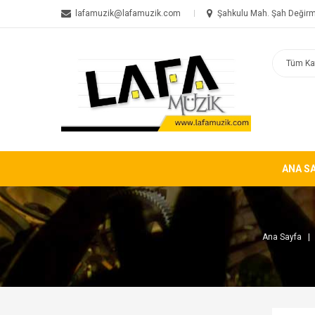
lafamuzik@lafamuzik.com
Şahkulu Mah. Şah Değirm
ANA S
Ana Sayfa