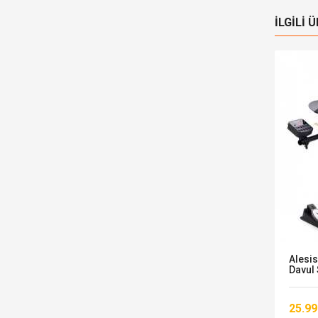
İLGILI 
Alesis Surge Mesh Kit Elektronik
Alesis
Davul Seti
Davul 
74.546,00 TL
25.99