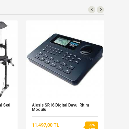
l Seti
Alesis SR16 Digital Davul Ritim
Alesi
Modülü
Elekt
11.497,00 TL
75.0
-5%