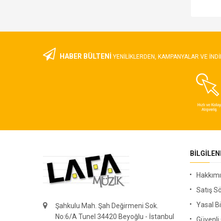
HABER BÜLTENİ
YENILIKLERDEN, KAMPANYALAR VE INDI
BILGILE
Hakkım
Satış S
Yasal Bi
Şahkulu Mah. Şah Değirmeni Sok.
No:6/A Tunel 34420 Beyoğlu - İstanbul
Güvenl