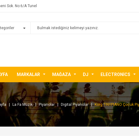
eni Sok. No:6/A Tunel
AYFA
MARKALAR
MAĞAZA
DJ
ELECTRONICS
ayfa
La Fa Müzik
Piyanolar
Digital Piyanolar
Korg TINYPIANO Çocuk Pi