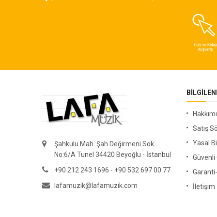
BILGILE
Hakkım
Satış S
Yasal Bi
Şahkulu Mah. Şah Değirmeni Sok.
No:6/A Tunel 34420 Beyoğlu - İstanbul
Güvenl
+90 212 243 1696 - +90 532 697 00 77
Garanti
lafamuzik@lafamuzik.com
İletişim