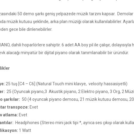
zasındaki 50 demo şarkı geniş yelpazede müzik tarzını kapsar. Demolar
da müzik kutusu şeklinde, arka plan müziği olarak kullanılabilirler. Aya
en gece bile dinlenebilirler.
IANO, dahili hoparlörlere sahiptir. 6 adet AA boy pil ile çalışır, dolayısıyl
vk alacağı minyatür bir dijital piyano olarak tanımlanabilir bir üründür.
likler
ye:
25 tuş [C4 – C6] (Natural Touch mini klavye, velocity hassasiyetli)
er:
25 (Oyuncak piyano,3 Akustik piyano, 2 Elektro piyano, 3 Org, 2 Müzik
 şarkılar:
50 (4 oyuncak piyano demosu, 21 müzik kutusu demosu, 2
tar transpoze:
Evet
v atlama:
Evet
antılar:
Headphones (Stereo mini jack tipi *, ayrıca ses çıkışı olarak kulla
likasyon:
1 Watt