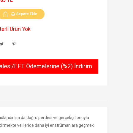
,65 TL
Sepete Ekle
erli Ürün Yok
lesi/EFT Ödemelerine (%2) İndirim
adlandırılsa da doğru perdesi ve gerçekçi tonuyla
dirmekte ve ileride daha iyi enstrümanlara geçmek