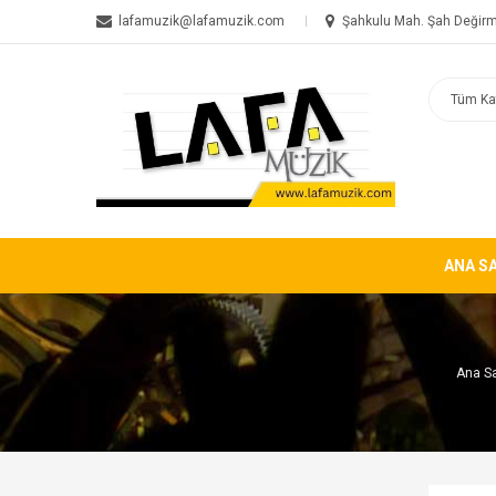
lafamuzik@lafamuzik.com
Şahkulu Mah. Şah Değirm
ANA S
Ana S