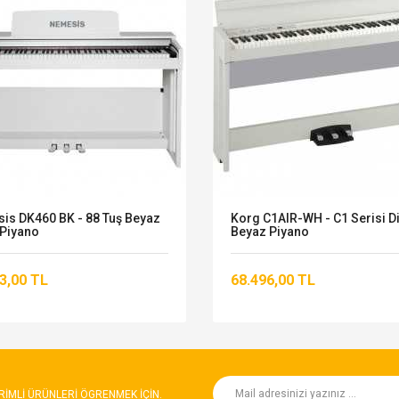
is DK460 BK - 88 Tuş Beyaz
Korg C1AIR-WH - C1 Serisi Dij
l Piyano
Beyaz Piyano
3,00 TL
68.496,00 TL
RIMLI ÜRÜNLERI ÖGRENMEK IÇIN.