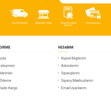
NDIRME
HESABIM
ızda
Kişisel Bilgilerim
özleşmesi
Adreslerim
ldirimler
Siparişlerim
i Ödeme
Sipariş Makbuzlarım
-İade-Kargo
Email Uyarılarım