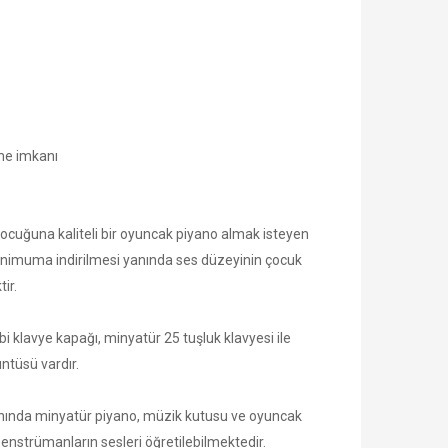
lme imkanı
çocuğuna kaliteli bir oyuncak piyano almak isteyen
inimuma indirilmesi yanında ses düzeyinin çocuk
ir.
i klavye kapağı, minyatür 25 tuşluk klavyesi ile
üntüsü vardır.
ri yanında minyatür piyano, müzik kutusu ve oyuncak
enstrümanların sesleri öğretilebilmektedir.