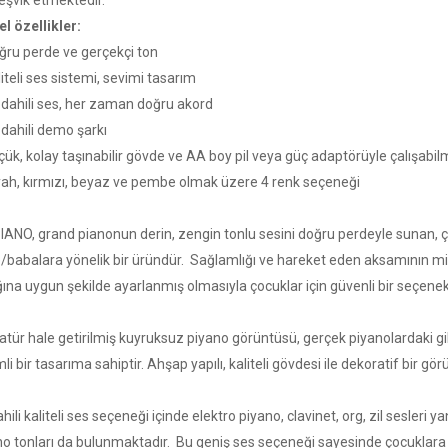
teşvik etmektedir.
l özellikler:
ğru perde ve gerçekçi ton
iteli ses sistemi, sevimi tasarım
 dahili ses, her zaman doğru akord
 dahili demo şarkı
çük, kolay taşınabilir gövde ve AA boy pil veya güç adaptörüyle çalışabi
yah, kırmızı, beyaz ve pembe olmak üzere 4 renk seçeneği
PIANO, grand pianonun derin, zengin tonlu sesini doğru perdeyle sunan, 
/babalara yönelik bir üründür. Sağlamlığı ve hareket eden aksamının m
ına uygun şekilde ayarlanmış olmasıyla çocuklar için güvenli bir seçenekt
tür hale getirilmiş kuyruksuz piyano görüntüsü, gerçek piyanolardaki gib
li bir tasarıma sahiptir. Ahşap yapılı, kaliteli gövdesi ile dekoratif bir gör
hili kaliteli ses seçeneği içinde elektro piyano, clavinet, org, zil sesle
no tonları da bulunmaktadır. Bu geniş ses seçeneği sayesinde çocuklara 