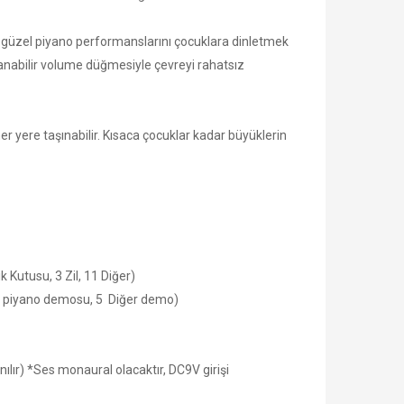
 güzel piyano performanslarını çocuklara dinletmek
rlanabilir volume düğmesiyle çevreyi rahatsız
a her yere taşınabilir. Kısaca çocuklar kadar büyüklerin
 Kutusu, 3 Zil, 11 Diğer)
0 piyano demosu, 5 Diğer demo)
nılır) *Ses monaural olacaktır, DC9V girişi