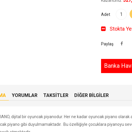
527
Kazancınız:
Adet
Stokta Yet
Paylaş
Banka Hava
MA
YORUMLAR
TAKSITLER
DIĞER BILGILER
IANO, dijital bir oyuncak piyanodur. Her ne kadar oyuncak piyano olarak 
cak piyano gibi duyulmamaktadır. Bu özelliğiyle çocuklara piyanoyu sev