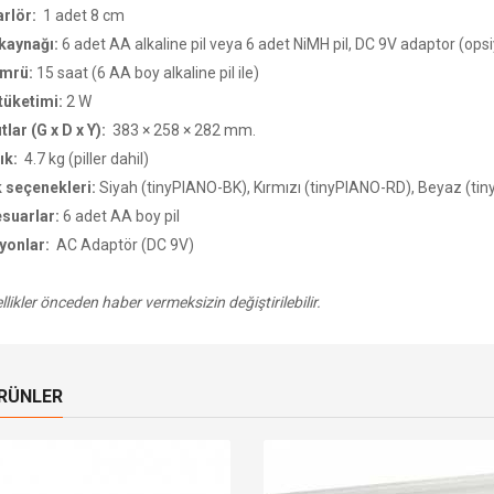
arlör:
1 adet 8 cm
kaynağı:
6 adet AA alkaline pil veya 6 adet NiMH pil, DC 9V adaptor (ops
ömrü:
15 saat (6 AA boy alkaline pil ile)
tüketimi:
2 W
tlar (G x D x Y):
383 × 258 × 282 mm.
lık:
4.7 kg (piller dahil)
 seçenekleri:
Siyah (tinyPIANO-BK), Kırmızı (tinyPIANO-RD), Beyaz (t
suarlar:
6 adet AA boy pil
yonlar:
AC Adaptör (DC 9V)
likler önceden haber vermeksizin değiştirilebilir.
ÜRÜNLER