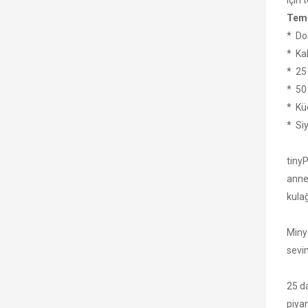
için 
Teme
* Do
* Kal
* 25
* 50
* Kü
* Si
tiny
anne
kulağ
Minya
sevim
25 da
piya