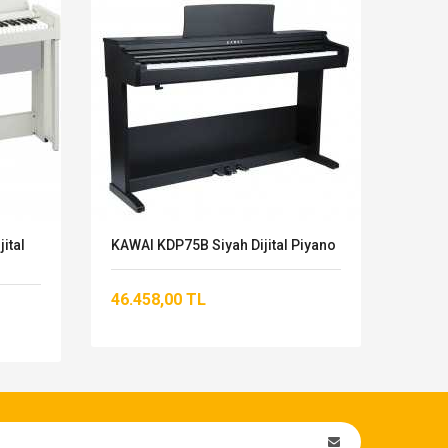
ital
KAWAI KDP75B Siyah Dijital Piyano
KORG 
Dijita
46.458,00 TL
68.4