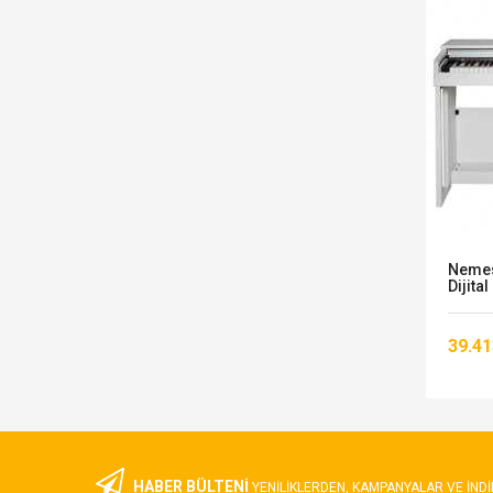
Nemesis DK360 BK - 88 Tuş Siyah
Nemes
Dijital Piyano
Dijita
33.885,00 TL
39.41
HABER BÜLTENİ
YENILIKLERDEN, KAMPANYALAR VE INDI