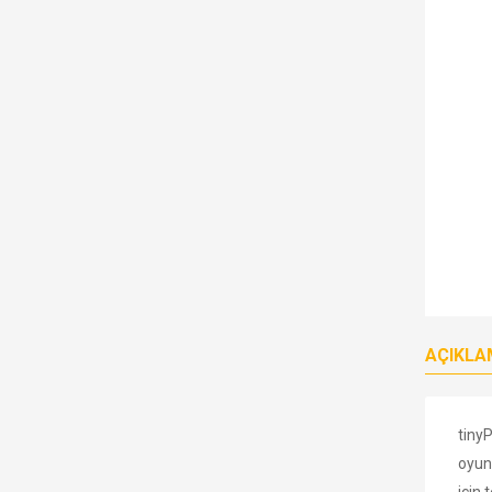
AÇIKLA
tinyP
oyun