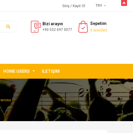
butto
TRY
Giriş
/ Kayıt Ol
Sepetim
Bizi arayın
+90 532 697 0077
0 ürün(ler)
HOME USERS
İLETIŞIM
yanosu