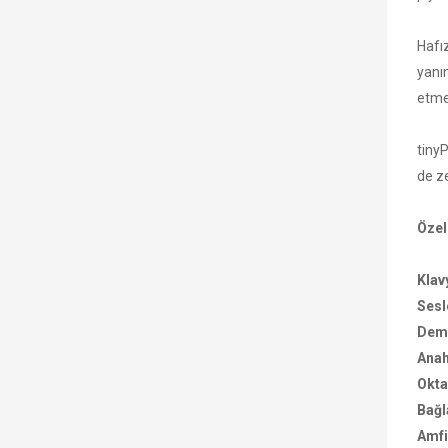
Hafı
yanın
etmed
tinyP
de ze
Özel
Klav
Sesl
Demo
Anah
Okta
Bağl
Amfi