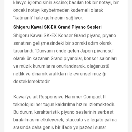
klavye işlemcisinin aksine; basılan tek bir notayı, bir
önceki notayı kaybetmeden kademeli olarak
"katmanlı" hale gelmesini sağlıyor.
Shigeru Kawai SK-EX Grand Piyano Sesleri
Shigeru Kawai SK-EX Konser Grand piyano, piyano
sanatının gelişmesindeki bir sonraki adım olarak
tasarlandı. 'Dünyanın önde gelen Japon piyanosu'
olarak ün kazanan Grand piyanolar, konser salonları
ve müzik kurumlarını onurlandırarak, olağanüstü
netlik ve dinamik aralıkları ile evrensel müziği
desteklemektedir.
Kawai'ye ait Responsive Hammer Compact II
teknolojisi her tuşun kaldırılma hızını izlemektedir.
Bu durum, karakteristik piyano seslerinin serbest
bırakılmasını etkileyerek, staccato ve legato çalma
arasında daha geniş bir ifade yelpazesi sunar.