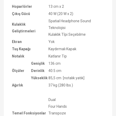
Hoparlörler
13 cm x 2
Çıkış Gücü
40 W (20 W x 2)
Spatial Headphone Sound
Kulaklık
Teknolojisi
Geliştirmeleri
Kulaklık Tİpi Seçebilme
Ekran
Yok
Tuş Kapağı
Kaydırmalı Kapak
Notalık
Katlanır Tip
Genişlik
136 cm
Ölçüler
Derinlik
40.5 cm
Yükseklik
85,5 cm [notalık yatık]
Ağırlık
37 kg (280 lbs.)
Dual
Four Hands
Temel Fonksiyonlar
Transpoze