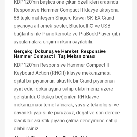
KDP120'nin başlıca öne çıkan özellikleri arasında
Responsive Hammer Compact II klavye aksiyonu,
88 tuşlu muhteşem Shigeru Kawai SK-EX Grand
piyanoya ait örnek sesler, Bluetooth® ve USB
bağlantısı ile PianoRemote ve PiaBookPlayer gibi
uygulamalara erişim imkanı sayılabilir.
Gerçekçi Dokunuş ve Hareket: Responsive
Hammer Compact II Tuş Mekanizması
KDP120'nin Responsive Hammer Compact II
Keyboard Action (RHCII) klavye mekanizması;
dijital bir piyanonun, akustik bir Grand piyanonun
ayırt edici dokunuşuna sahip olabilmeniz üzere
geliştirildi. Oldukça beğenilen RH klavye
mekanizması temel alınarak, yaysız teknolojisi ve
dayanıklı yapısı ile pürüzsüz, doğal ve son derece
klasik bir akustik piyano çalma deneyimine sahip
olabilirsiniz.