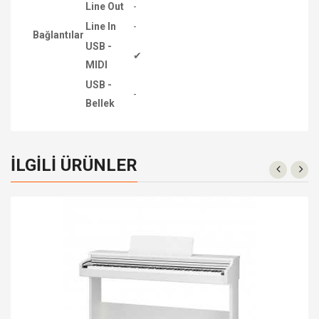
Line Out
-
Line In
-
Bağlantılar
USB -
✔
MIDI
USB -
-
Bellek
İLGILI ÜRÜNLER