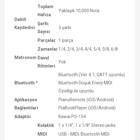
Toplam
Yaklaşık 10,000 Nota
Hafıza
Dahili
Şarkı
Kaydedici
3 şarkı
Sayısı
Parçalar
1 parça
Zamanlar
1/4, 2/4, 3/4, 4/4, 5/4, 3/8, 6/8
Metronom
Davul
Yok
Ritimleri
Bluetooth (Ver. 4.1; GATT uyumlu)
Bluetooth *
Bluetooth Düşük Enerji MIDI
Özelliği ile uyumlu
Aplikasyon
PianoRemote (iOS/Android)
Bağlantıları
PiaBookPlayer (iOS/Android)
Adaptör
Kawai PS-154
Kulaklık
1 x 1/4", 1 x 1/8" Stereo jacks
MIDI
USB - MIDI, Bluetooth MIDI