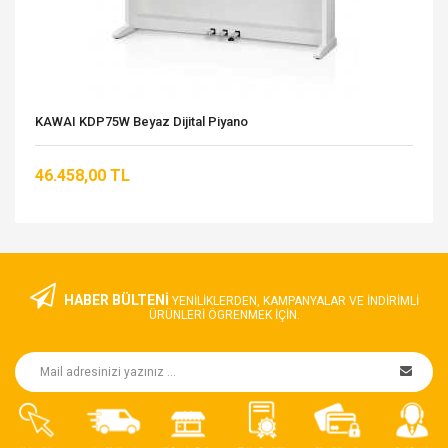
KAWAI KDP75W Beyaz Dijital Piyano
46.458,00 TL
HABER BÜLTENİ
YENILIKLERDEN, KAMPANYALAR VE INDIRIMLI
ÜRÜNLERI ÖGRENMEK IÇIN.