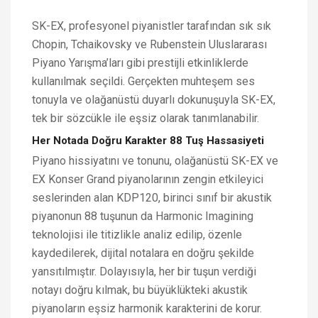
SK-EX, profesyonel piyanistler tarafından sık sık
Chopin, Tchaikovsky ve Rubenstein Uluslararası
Piyano Yarışma’ları gibi prestijli etkinliklerde
kullanılmak seçildi. Gerçekten muhteşem ses
tonuyla ve olağanüstü duyarlı dokunuşuyla SK-EX,
tek bir sözcükle ile eşsiz olarak tanımlanabilir.
Her Notada Doğru Karakter 88 Tuş Hassasiyeti
Piyano hissiyatını ve tonunu, olağanüstü SK-EX ve
EX Konser Grand piyanolarının zengin etkileyici
seslerinden alan KDP120, birinci sınıf bir akustik
piyanonun 88 tuşunun da Harmonic Imagining
teknolojisi ile titizlikle analiz edilip, özenle
kaydedilerek, dijital notalara en doğru şekilde
yansıtılmıştır. Dolayısıyla, her bir tuşun verdiği
notayı doğru kılmak, bu büyüklükteki akustik
piyanoların eşsiz harmonik karakterini de korur.