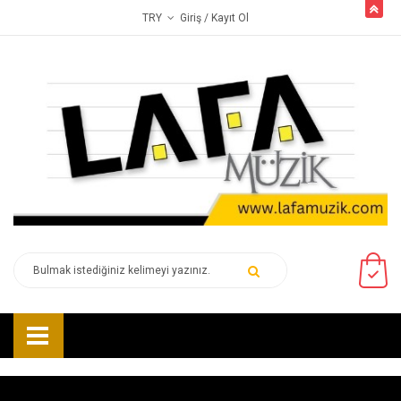
butto
Giriş
/ Kayıt Ol
TRY