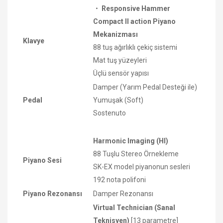
・ Responsive Hammer
Compact II action Piyano
Mekanizması
Klavye
88 tuş ağırlıklı çekiç sistemi
Mat tuş yüzeyleri
Üçlü sensör yapısı
Damper (Yarım Pedal Desteği ile)
Pedal
Yumuşak (Soft)
Sostenuto
Harmonic Imaging (HI)
88 Tuşlu Stereo Örnekleme
Piyano Sesi
SK-EX model piyanonun sesleri
192 nota polifoni
Piyano Rezonansı
Damper Rezonansı
Virtual Technician (Sanal
Teknisyen)
[13 parametre]