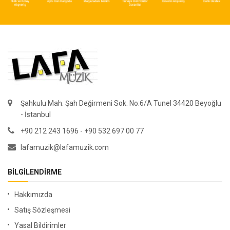
Şahkulu Mah. Şah Değirmeni Sok. No:6/A Tunel 34420 Beyoğlu
- İstanbul
+90 212 243 1696 - +90 532 697 00 77
lafamuzik@lafamuzik.com
BILGILENDIRME
Hakkımızda
Satış Sözleşmesi
Yasal Bildirimler