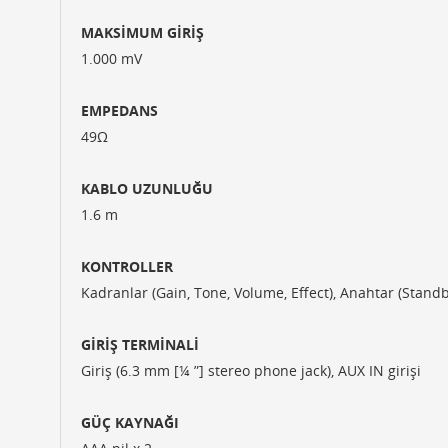
MAKSİMUM GİRİŞ
1.000 mV
EMPEDANS
49Ω
KABLO UZUNLUĞU
1.6 m
KONTROLLER
Kadranlar (Gain, Tone, Volume, Effect), Anahtar (Standb
GİRİŞ TERMİNALİ
Giriş (6.3 mm [¼ ”] stereo phone jack), AUX IN girişi
GÜÇ KAYNAĞI