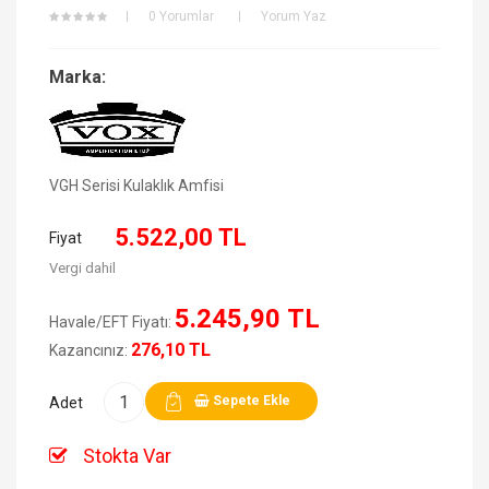
0 Yorumlar
Yorum Yaz
Marka:
VGH Serisi Kulaklık Amfisi
5.522,00 TL
Fiyat
Vergi dahil
5.245,90 TL
Havale/EFT Fiyatı:
276,10 TL
Kazancınız:
Sepete Ekle
Adet
Stokta Var