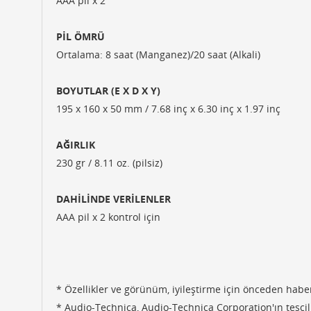
AAA pil x 2
PİL ÖMRÜ
Ortalama: 8 saat (Manganez)/20 saat (Alkali)
BOYUTLAR (E X D X Y)
195 x 160 x 50 mm / 7.68 inç x 6.30 inç x 1.97 inç
AĞIRLIK
230 gr / 8.11 oz. (pilsiz)
DAHİLİNDE VERİLENLER
AAA pil x 2 kontrol için
* Özellikler ve görünüm, iyileştirme için önceden haber 
* Audio-Technica, Audio-Technica Corporation'ın tescilli