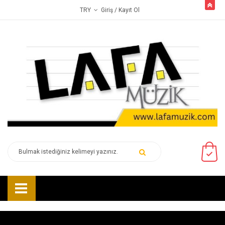
butto
Giriş
/ Kayıt Ol
TRY