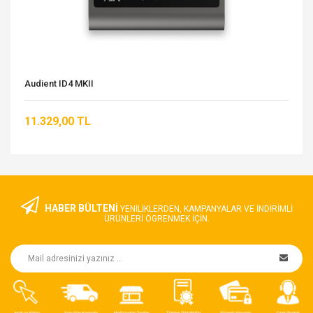
Audient ID4 MKII
11.329,00 TL
HABER BÜLTENİ
YENILIKLERDEN, KAMPANYALAR VE INDIRIMLI
ÜRÜNLERI ÖGRENMEK IÇIN.