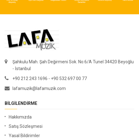
Şahkulu Mah. Şah Değirmeni Sok. No:6/A Tunel 34420 Beyoğlu
- İstanbul
+90 212 243 1696 - +90 532 697 00 77
lafamuzik@lafamuzik.com
BILGILENDIRME
Hakkımızda
Satış Sözleşmesi
Yasal Bildirimler