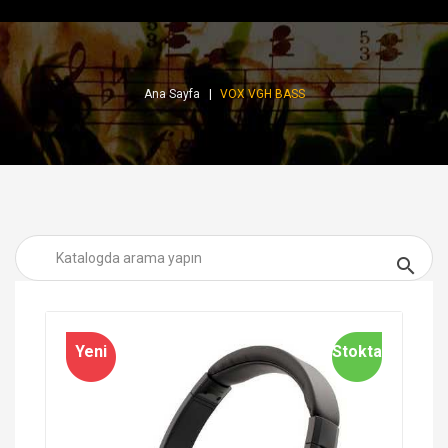
Ana Sayfa
VOX VGH BASS

Yeni
Stokta