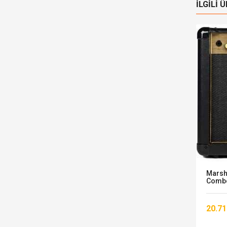
İLGILI 
Yeni
Stokta
ntage
Korg CM400 (Siyah)
Marsh
Combo 
857,00 TL
20.71