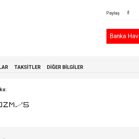
Paylaş
Banka Hava
LAR
TAKSITLER
DIĞER BILGILER
ka: