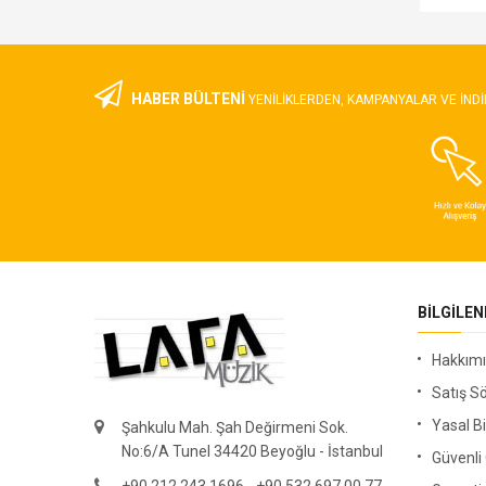
HABER BÜLTENİ
YENILIKLERDEN, KAMPANYALAR VE INDI
BILGILE
Hakkım
Satış S
Yasal Bi
Şahkulu Mah. Şah Değirmeni Sok.
No:6/A Tunel 34420 Beyoğlu - İstanbul
Güvenl