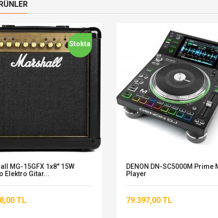
ÜRÜNLER
Stokta
all MG-15GFX 1x8'' 15W
DENON DN-SC5000M Prime 
Elektro Gitar...
Player
8,00 TL
79.397,00 TL