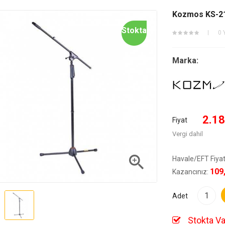
Kozmos KS-21
Stokta
0 
Marka:
2.18
Fiyat
Vergi dahil

Havale/EFT Fiyat
109
Kazancınız:
Adet
Stokta Va