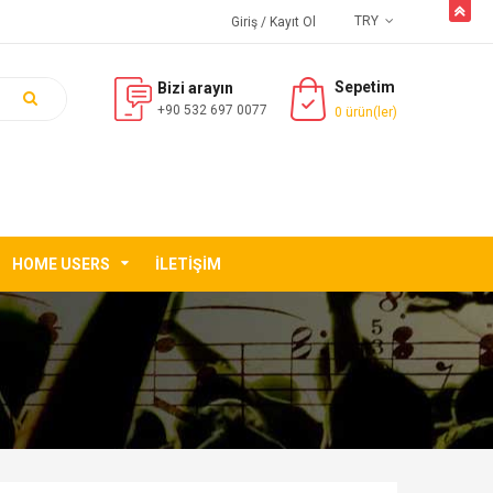
butto
TRY
Giriş
/ Kayıt Ol
Sepetim
Bizi arayın
+90 532 697 0077
0 ürün(ler)
HOME USERS
İLETIŞIM