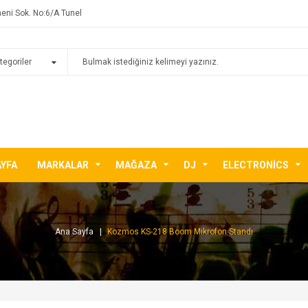
eni Sok. No:6/A Tunel
AYFA
MARKALAR
MAĞAZA
DJ
ELECTRONICS
Ana Sayfa
Kozmos KS-218 Boom Mikrofon Standı