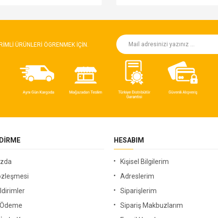
RIMLI ÜRÜNLERI ÖGRENMEK IÇIN.
NDIRME
HESABIM
ızda
Kişisel Bilgilerim
özleşmesi
Adreslerim
ldirimler
Siparişlerim
i Ödeme
Sipariş Makbuzlarım