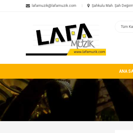
lafamuzik@lafamuzik.com
Şahkulu Mah. Şah Değirm
ANA S