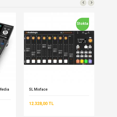
Stokta
Media
SL Mixface
PROA
12.328,00 TL
1.08