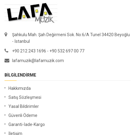
Şahkulu Mah. Şah Değirmeni Sok. No:6/A Tunel 34420 Beyoğlu
- İstanbul
+90 212 243 1696 - +90 532 697 00 77
lafamuzik@lafamuzik.com
BILGILENDIRME
Hakkımızda
Satış Sözleşmesi
Yasal Bildirimler
Güvenli Ödeme
Garanti-İade-Kargo
İletişim