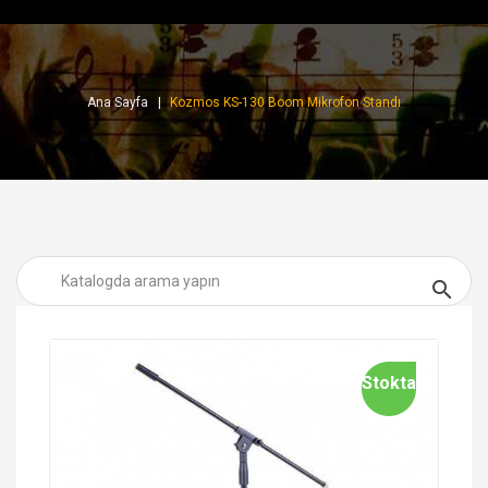
Ana Sayfa
Kozmos KS-130 Boom Mikrofon Standı

Stokta