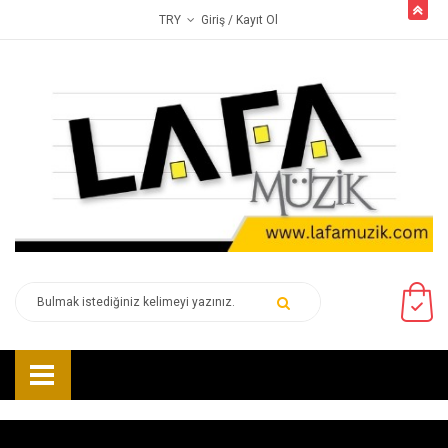
butto
Giriş
/ Kayıt Ol
TRY