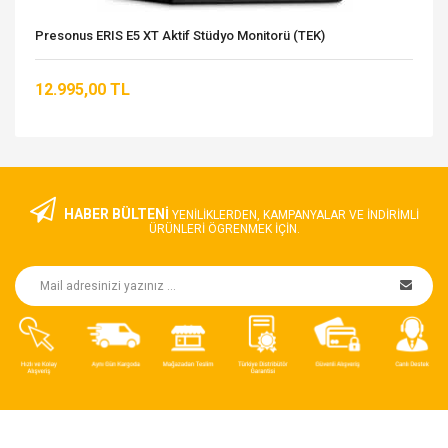
Presonus ERIS E5 XT Aktif Stüdyo Monitorü (TEK)
12.995,00 TL
HABER BÜLTENİ
YENILIKLERDEN, KAMPANYALAR VE INDIRIMLI
ÜRÜNLERI ÖGRENMEK IÇIN.