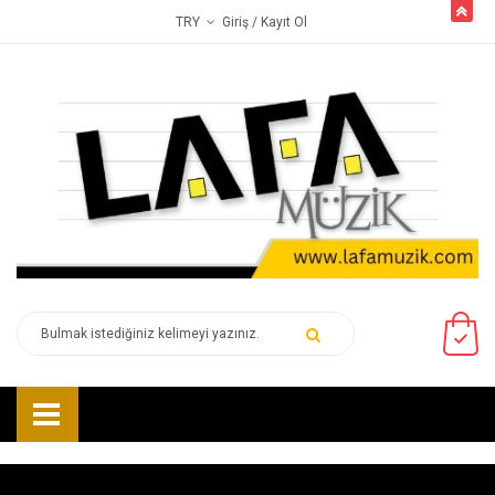
butto
Giriş
/ Kayıt Ol
TRY