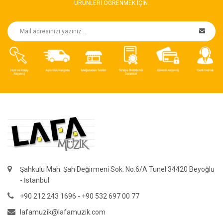
ÜRÜNLERI ÖGRENMEK IÇIN.
Şahkulu Mah. Şah Değirmeni Sok. No:6/A Tunel 34420 Beyoğlu
- İstanbul
+90 212 243 1696 - +90 532 697 00 77
lafamuzik@lafamuzik.com