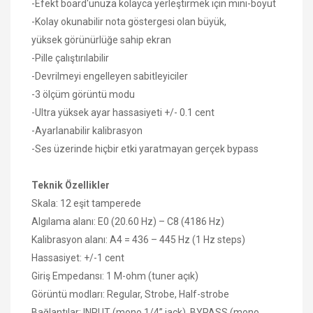
-Efekt board'unuza kolayca yerleştirmek için mini-boyut
-Kolay okunabilir nota göstergesi olan büyük,
yüksek görünürlüğe sahip ekran
-Pille çalıştırılabilir
-Devrilmeyi engelleyen sabitleyiciler
-3 ölçüm görüntü modu
-Ultra yüksek ayar hassasiyeti +/- 0.1 cent
-Ayarlanabilir kalibrasyon
-Ses üzerinde hiçbir etki yaratmayan gerçek bypass
Teknik Özellikler
Skala: 12 eşit tamperede
Algılama alanı: E0 (20.60 Hz) – C8 (4186 Hz)
Kalibrasyon alanı: A4 = 436 – 445 Hz (1 Hz steps)
Hassasiyet: +/-1 cent
Giriş Empedansı: 1 M-ohm (tuner açık)
Görüntü modları: Regular, Strobe, Half-strobe
Bağlantılar: INPUT (mono 1/4” jack), BYPASS (mono