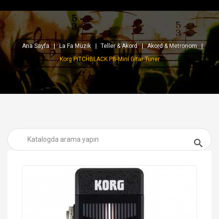
Ana Sayfa
La Fa Müzik
Teller & Akord
Akord & Metronom
Korg PITCHBLACK PB-Mini Gitar Tuner
