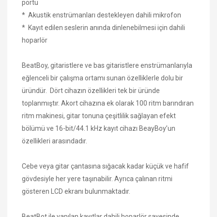
portu
* Akustik enstrümanları destekleyen dahili mikrofon
* Kayıt edilen seslerin anında dinlenebilmesi için dahili
hoparlör
BeatBoy, gitaristlere ve bas gitaristlere enstrümanlarıyla
eğlenceli bir çalışma ortamı sunan özelliklerle dolu bir
üründür. Dört cihazın özellikleri tek bir üründe
toplanmıştır. Akort cihazına ek olarak 100 ritm barındıran
ritm makinesi, gitar tonuna çeşitlilik sağlayan efekt
bölümü ve 16-bit/44.1 kHz kayıt cihazı BeayBoy’un
özellikleri arasındadır.
Cebe veya gitar çantasına sığacak kadar küçük ve hafif
gövdesiyle her yere taşınabilir. Ayrıca çalınan ritmi
gösteren LCD ekranı bulunmaktadır.
BeatBot ile yapılan kayıtlar dahili hoparlör sayesinde