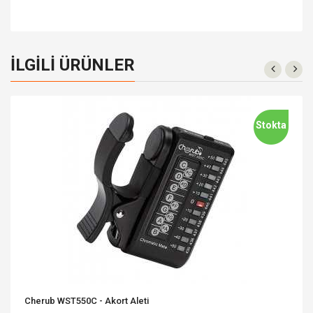
İLGILI ÜRÜNLER
Stokta
Cherub WST550C - Akort Aleti