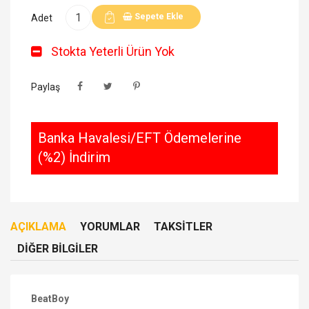
Sepete Ekle
Adet
Stokta Yeterli Ürün Yok
Paylaş
Banka Havalesi/EFT Ödemelerine
(%2) İndirim
AÇIKLAMA
YORUMLAR
TAKSITLER
DIĞER BILGILER
BeatBoy