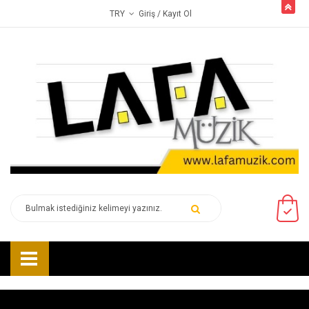
butto
Giriş
/ Kayıt Ol
TRY