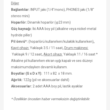
Diğer
Bağlantılar:
INPUT jakı (1/4"mono), PHONES jakı (1/8"
stereo mini)
Hoparlör:
Dinamik hoparlör (φ23 mm)
Güç kaynağı:
İki AAA boy pil (alkaline veya nickel-metal
hydride piller)
Pil ömrü*:
(hoparlörü kullanırken/kulaklık kullanırken)
,
Kayıt cihazı:
Yaklaşık 3.5 / 11 saat
,
Drum makinesi:
Yaklaşık 9 / 12 saat
,
Akort cihazı:
Yaklaşık 11 / 16 saat *
Alkaline pil kullanırken ekran ışığı kapalı ve ses düzeyi
maksimumdayken devamlı kullanım.
Boyutlar (G x D x Y):
111 x 82 x 18 mm.
Ağırlık:
122g (pil ve aksesuarlar dahil)
Aksesuarlar:
2 adet AAA boy pil, lastik ayaklar
*
Özellikler önceden haber vermeksizin değiştirilebilir.