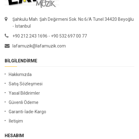
Şahkulu Mah. Şah Değirmeni Sok. No:6/A Tunel 34420 Beyoğlu
- İstanbul
+90 212 243 1696 - +90 532 697 00 77
lafamuzik@lafamuzik.com
BILGILENDIRME
Hakkımızda
Satış Sözleşmesi
Yasal Bildirimler
Güvenli Ödeme
Garanti-İade-Kargo
İletişim
HESABIM