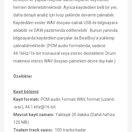
hemen dinlenebilmektedir. Ayrıca kaydedilen belli bir yer,
daha detaylı analiz için loop şeklinde devamlı çalınabilir.
Kaydedilen sesler WAV dosyası oalrak USB ile bilgisayara
atılabilir ve DAW yazılımında editlenebilir. Bunun yanında
bilgisayarda kaydedilen parçalar da BeatBoy’a yüklenip
çalınabilmektedir. (PCM audio formatında, sadece
44.1kHz/16-bit monaural veya stereo desteklenir. Drum
makinesi stereo WAV dosyası çalınırken devre dışı kalır.)
Özellikler
Kayıt bölümü
Kayıt formatı:
PCM audio formatı WAV, format (uzantı:
.wav), 44.1 kHz@16-bit
Mevcut kayıt zamanı:
Yaklaşık 20 dakika (Dahili hafıza:
120 MB)
Toplam track sayısı:
100 tracka kadar