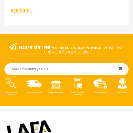
628,00 TL
HABER BÜLTENİ
YENILIKLERDEN, KAMPANYALAR VE INDIRIMLI
ÜRÜNLERI ÖGRENMEK IÇIN.